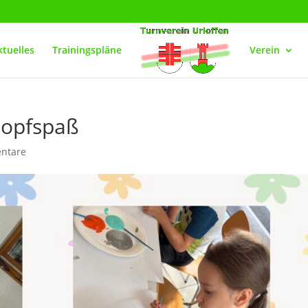
ktuelles
Trainingspläne
Verein
topfspaß
ntare